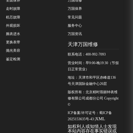
全面保养
万国维修
走时故障
万国保养
机芯故障
常见问题
外观损坏
服务中心
腕表进水
万国资讯
更换表带
天津万国维修
抛光美容
联系电话：400-992-7093
鉴定检测
营业时间：早9:00-晚19:30（节假
日正常营业）
地址：天津市和平区赤峰道136
号天津国际金融中心26层
版权所有：北京精时翡丽钟表维
修有限公司成都分公司 Copyright
©
ICP备案/许可证号：
蜀ICP备
XML
2025153635号-43
|
如权利人或知情人士发现
本站内容存在事实错误或