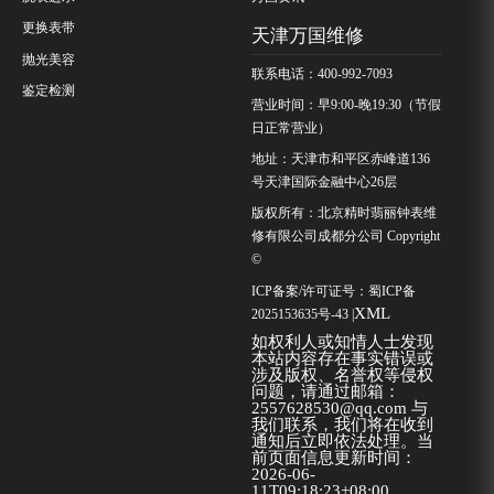
更换表带
天津万国维修
抛光美容
联系电话：400-992-7093
鉴定检测
营业时间：早9:00-晚19:30（节假
日正常营业）
地址：天津市和平区赤峰道136
号天津国际金融中心26层
版权所有：北京精时翡丽钟表维
修有限公司成都分公司 Copyright
©
ICP备案/许可证号：
蜀ICP备
XML
2025153635号-43
|
如权利人或知情人士发现
本站内容存在事实错误或
涉及版权、名誉权等侵权
问题，请通过邮箱：
2557628530@qq.com 与
我们联系，我们将在收到
通知后立即依法处理。当
前页面信息更新时间：
2026-06-
11T09:18:23+08:00