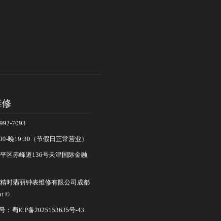
维修
92-7093
00-晚19:30（节假日正常营业）
平区赤峰道136号天津国际金融
精时翡丽钟表维修有限公司成都
t ©
证号：
蜀ICP备2025153635号-43