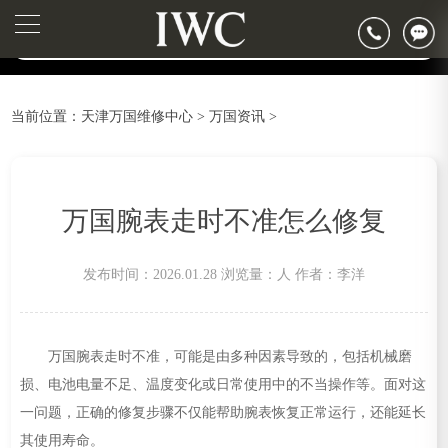
2026年6月万国天津市售后服务网络优化升级公告
▲
官网公告>
2026年6月天津市万国官方售后客户服务热线：400-992-7093
▼
2026年6月万国售后服务中心最新网点地址：
天津市和平区赤峰道136号天津国际金融中心写字楼26层2603室（需提前预约）
当前位置：
天津万国维修中心
>
万国资讯
>
天津市和平区赤峰道136号天津国际金融中心26层2603室万国售后服务中心（需提前预约）
节假日正常营业！
万国腕表走时不准怎么修复
发布时间：2026.01.28
浏览量：
人
作者：李洋
万国腕表走时不准，可能是由多种因素导致的，包括机械磨
损、电池电量不足、温度变化或日常使用中的不当操作等。面对这
一问题，正确的修复步骤不仅能帮助腕表恢复正常运行，还能延长
其使用寿命。