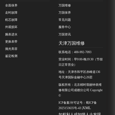
全面保养
万国维修
走时故障
万国保养
机芯故障
常见问题
外观损坏
服务中心
腕表进水
万国资讯
更换表带
天津万国维修
抛光美容
联系电话：400-992-7093
鉴定检测
营业时间：早9:00-晚19:30（节假
日正常营业）
地址：天津市和平区赤峰道136
号天津国际金融中心26层
版权所有：北京精时翡丽钟表维
修有限公司成都分公司 Copyright
©
ICP备案/许可证号：
蜀ICP备
XML
2025153635号-43
|
如权利人或知情人士发现