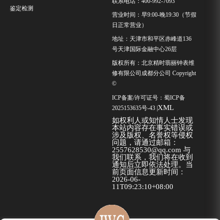
联系电话：400-992-7093
鉴定检测
营业时间：早9:00-晚19:30（节假
日正常营业）
地址：天津市和平区赤峰道136
号天津国际金融中心26层
版权所有：北京精时翡丽钟表维
修有限公司成都分公司 Copyright
©
ICP备案/许可证号：
蜀ICP备
XML
2025153635号-43
|
如权利人或知情人士发现
本站内容存在事实错误或
涉及版权、名誉权等侵权
问题，请通过邮箱：
2557628530@qq.com 与
我们联系，我们将在收到
通知后立即依法处理。当
前页面信息更新时间：
2026-06-
11T09:23:10+08:00