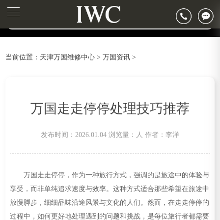
2026年6月万国天津市售后服务网络优化升级公告
▲
官网公告>
2026年6月天津市万国官方售后客户服务热线：400-992-7093
▼
2026年6月万国售后服务中心最新网点地址：
天津市和平区赤峰道136号天津国际金融中心写字楼26层2603室（需提前预约）
当前位置：
天津万国维修中心
>
万国资讯
>
天津市和平区赤峰道136号天津国际金融中心26层2603室万国售后服务中心（需提前预约）
节假日正常营业！
万国走走停停处理技巧推荐
发布时间：2026.01.04
浏览量：
人
作者：李洋
万国走走停停，作为一种旅行方式，强调的是旅途中的体验与
享受，而非单纯追求速度与效率。这种方式适合那些希望在旅途中
放慢脚步，细细品味沿途风景与文化的人们。然而，在走走停停的
过程中，如何更好地处理遇到的问题和挑战，是每位旅行者都需要