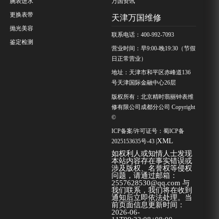
腕表进水
万国资讯
更换表带
天津万国维修
抛光美容
联系电话：400-992-7093
鉴定检测
营业时间：早9:00-晚19:30（节假
日正常营业）
地址：天津市和平区赤峰道136
号天津国际金融中心26层
版权所有：北京精时翡丽钟表维
修有限公司成都分公司 Copyright
©
ICP备案/许可证号：
蜀ICP备
XML
2025153635号-43
|
如权利人或知情人士发现
本站内容存在事实错误或
涉及版权、名誉权等侵权
问题，请通过邮箱：
2557628530@qq.com 与
我们联系，我们将在收到
通知后立即依法处理。当
前页面信息更新时间：
2026-06-