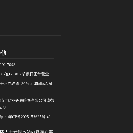
维修
92-7093
00-晚19:30（节假日正常营业）
平区赤峰道136号天津国际金融
精时翡丽钟表维修有限公司成都
t ©
证号：
蜀ICP备2025153635号-43
情人士发现本站内容存在事