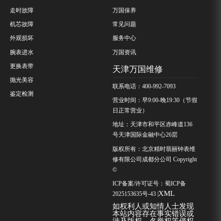
走时故障
万国保养
机芯故障
常见问题
外观损坏
服务中心
腕表进水
万国资讯
更换表带
天津万国维修
抛光美容
联系电话：400-992-7093
鉴定检测
营业时间：早9:00-晚19:30（节假
日正常营业）
地址：天津市和平区赤峰道136
号天津国际金融中心26层
版权所有：北京精时翡丽钟表维
修有限公司成都分公司 Copyright
©
ICP备案/许可证号：
蜀ICP备
XML
2025153635号-43
|
如权利人或知情人士发现
本站内容存在事实错误或