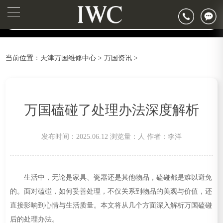
2026年6月万国天津市售后服务网络优化升级公告
▲
官网公告>
2026年6月天津市万国官方售后客户服务热线：400-992-7093
▼
2026年6月万国售后服务中心最新网点地址：
天津市和平区赤峰道136号天津国际金融中心写字楼26层2603室（需提前预约）
当前位置：
天津万国维修中心
>
万国资讯
>
天津市和平区赤峰道136号天津国际金融中心26层2603室万国售后服务中心（需提前预约）
节假日正常营业！
万国磕碰了处理办法深度解析
发布时间：2025.06.12
浏览量：
人
作者：李洋
生活中，无论是家具、瓷器还是其他物品，磕碰都是难以避免
的。面对磕碰，如何妥善处理，不仅关系到物品的美观与价值，还
直接影响到心情与生活质量。本文将从几个方面深入解析万国磕碰
后的处理办法。