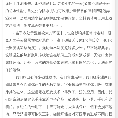
该用干牙刷擦去。那些清楚列出防水性能的手表(如果不清楚手表
的防水性能，首先要做防水测试)可以用少量稀释的温和肥皂泡弄
湿牙刷，然后用清水轻轻刷掉肥皂泡和污垢。塑料表带可以用上述
方法清洗，但皮革表带要更加小心。
2.当手表处于温差较大的环境中，也会影响其正常行走时，避
免万国手表暴露在极端温度下（高于60摄氏度或140华氏度，低于0
摄氏度或32华氏度）。无论防水深度超过多少米，都不能戴桑拿。
极端温差的热膨胀和冷收缩会在玻璃上形成水滴或雾，无法排出并
腐蚀运动。此外，蒸汽的热量会加速防水橡胶圈的老化，无法正常
保护运动。
3.我们周围有许多磁性物体。在日常生活中，我们经常遇到的
磁场来自永久磁体产生的无形力量。它会拉动铁制物体，吸引或排
斥其他磁体。这些磁场在现代技术中得到了广泛的应用。因此，我
们建议您尽量避免手表靠近电子产品，如磁铁、扬声器、手机和冰
箱门。在磁性的作用下，手表可能走得太快或停止，但不会损坏运
动。只需消磁即可恢复正常。碰撞可能会对万国手表造成不同的损