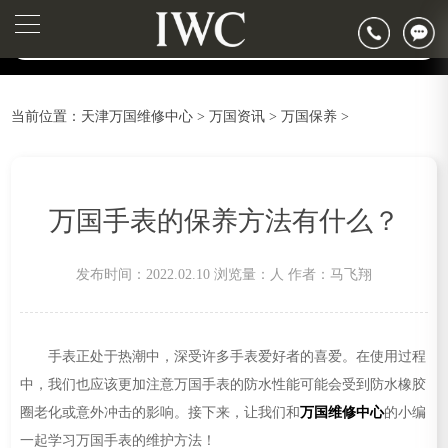
2026年6月万国天津市售后服务网络优化升级公告
▲
官网公告>
2026年6月天津市万国官方售后客户服务热线：400-992-7093
▼
2026年6月万国售后服务中心最新网点地址：
天津市和平区赤峰道136号天津国际金融中心写字楼26层2603室（需提前预约）
当前位置：
天津万国维修中心
>
万国资讯
>
万国保养
>
天津市和平区赤峰道136号天津国际金融中心26层2603室万国售后服务中心（需提前预约）
节假日正常营业！
万国手表的保养方法有什么？
发布时间：2022.02.10
浏览量：
人
作者：马飞翔
手表正处于热潮中，深受许多手表爱好者的喜爱。在使用过程
中，我们也应该更加注意万国手表的防水性能可能会受到防水橡胶
圈老化或意外冲击的影响。接下来，让我们和
万国维修中心
的小编
一起学习万国手表的维护方法！